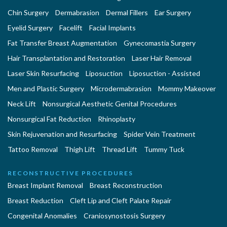
Chin Surgery
Dermabrasion
Dermal Fillers
Ear Surgery
Eyelid Surgery
Facelift
Facial Implants
Fat Transfer Breast Augmentation
Gynecomastia Surgery
Hair Transplantation and Restoration
Laser Hair Removal
Laser Skin Resurfacing
Liposuction
Liposuction - Assisted
Men and Plastic Surgery
Microdermabrasion
Mommy Makeover
Neck Lift
Nonsurgical Aesthetic Genital Procedures
Nonsurgical Fat Reduction
Rhinoplasty
Skin Rejuvenation and Resurfacing
Spider Vein Treatment
Tattoo Removal
Thigh Lift
Thread Lift
Tummy Tuck
RECONSTRUCTIVE PROCEDURES
Breast Implant Removal
Breast Reconstruction
Breast Reduction
Cleft Lip and Cleft Palate Repair
Congenital Anomalies
Craniosynostosis Surgery