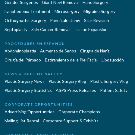
Gender Surgeries
Giant Nevi Removal
Hand Surgery
Lymphedema Treatment
Microsurgery
Migraine Surgery
Orthognathic Surgery
Panniculectomy
Scar Revision
Septoplasty
Skin Cancer Removal
Tissue Expansion
PROCEDURES EN ESPAÑOL
Abdominoplastía
Aumento de Senos
Cirugia de Naríz
Cirugía del Párpado
Estiramiento de la Piel Facial
Liposucción
NEWS & PATIENT SAFETY
Plastic Surgery News
Plastic Surgery Blog
Plastic Surgery Vlog
Plastic Surgery Statistics
ASPS Press Releases
Patient Safety
CORPORATE OPPORTUNITIES
Advertising Opportunities
Corporate Champions
Mailing List Rental
Corporate Support & Exhibits
FOR MEDICAL PROFESSIONALS