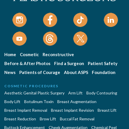
Home
Cosmetic
Reconstructive
Before & After Photos
Find a Surgeon
Patient Safety
News
Patients of Courage
About ASPS
Foundation
COSMETIC PROCEDURES
Aesthetic Genital Plastic Surgery
Arm Lift
Body Contouring
Body Lift
Botulinum Toxin
Breast Augmentation
Breast Implant Removal
Breast Implant Revision
Breast Lift
Breast Reduction
Brow Lift
Buccal Fat Removal
Buttock Enhancement
Cheek Augmentation
Chemical Peel