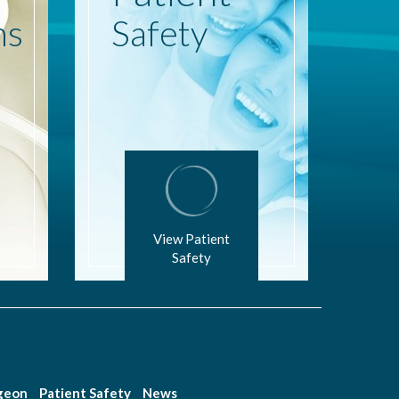
ns
Safety
View Patient
Safety
rgeon
Patient Safety
News