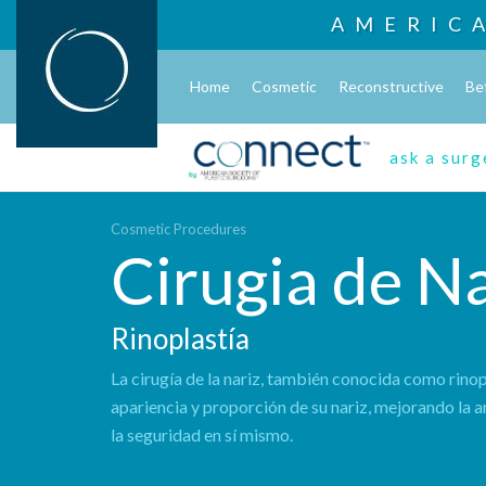
AMERIC
Home
Cosmetic
Reconstructive
Be
ask a sur
Cosmetic Procedures
Cirugia de Na
Rinoplastía
La cirugía de la nariz, también conocida como rinop
apariencia y proporción de su nariz, mejorando la a
la seguridad en sí mismo.