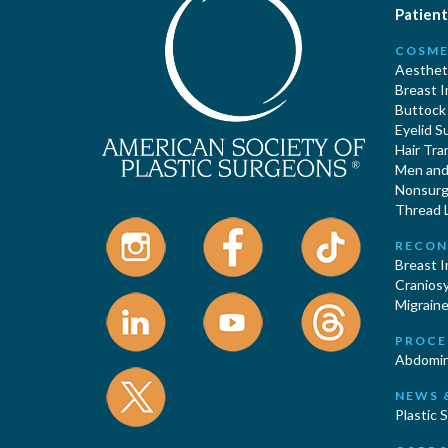
Patient
COSME
Aestheti
Breast 
Buttock
Eyelid S
Hair Tra
Men and 
Nonsurgi
Thread L
RECON
Breast 
Cranios
Migraine
PROCE
Abdomin
NEWS 
Plastic 