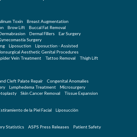
linum Toxin
Breast Augmentation
on
Brow Lift
Buccal Fat Removal
Dermabrasion
Dermal Fillers
Ear Surgery
Gynecomastia Surgery
ing
Liposuction
Liposuction - Assisted
onsurgical Aesthetic Genital Procedures
pider Vein Treatment
Tattoo Removal
Thigh Lift
 and Cleft Palate Repair
Congenital Anomalies
ery
Lymphedema Treatment
Microsurgery
toplasty
Skin Cancer Removal
Tissue Expansion
stiramiento de la Piel Facial
Liposucción
ry Statistics
ASPS Press Releases
Patient Safety