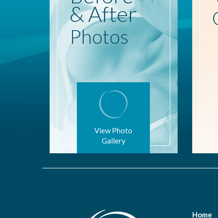
& After
Photos
View Photo
Gallery
Home