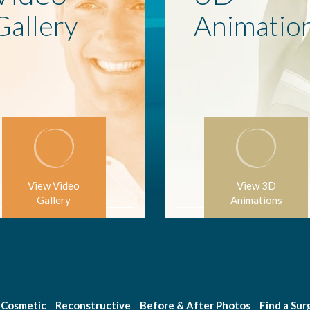
Gallery
Animatio
View Video
View 3D
Gallery
Animations
Cosmetic
Reconstructive
Before & After Photos
Find a Su