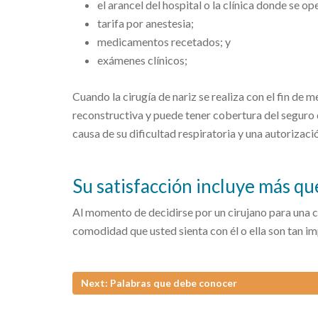
el arancel del hospital o la clínica donde se op
tarifa por anestesia;
medicamentos recetados; y
exámenes clínicos;
Cuando la cirugía de nariz se realiza con el fin de me
reconstructiva y puede tener cobertura del seguro d
causa de su dificultad respiratoria y una autorizaci
Su satisfacción incluye más q
Al momento de decidirse por un cirujano para una cir
comodidad que usted sienta con él o ella son tan im
Next: Palabras que debe conocer