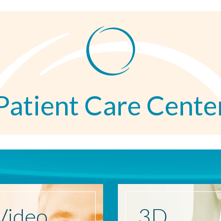
Patient Care Cente
Video
3D