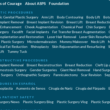
s of Courage
About ASPS
Foundation
TIC PROCEDURES
c Genital Plastic Surgery
Arm Lift
Body Contouring
Body Lift
Botu
Implant Removal
Breast Implant Revision
Breast Lift
Breast Reducti
 Enhancement
Cheek Augmentation
Chemical Peel
Chin Surgery
urgery
Facelift
Facial Implants
Fat Transfer Breast Augmentation
nsplantation and Restoration
Laser Hair Removal
Laser Skin Resurfac
Plastic Surgery
Microdermabrasion
Mommy Makeover
Neck Lift
N
cal Fat Reduction
Rhinoplasty
Skin Rejuvenation and Resurfacing
S
ift
Tummy Tuck
STRUCTIVE PROCEDURES
Implant Removal
Breast Reconstruction
Breast Reduction
Cleft Lip
ynostosis Surgery
Gender Surgeries
Giant Nevi Removal
Hand Surg
 Surgery
Orthognathic Surgery
Panniculectomy
Scar Revision
Sep
DURES EN ESPAÑOL
oplastía
Aumento de Senos
Cirugia de Naríz
Cirugía del Párpado
E
& PATIENT SAFETY
Surgery News
Plastic Surgery Blog
Plastic Surgery Vlog
Plastic Surge