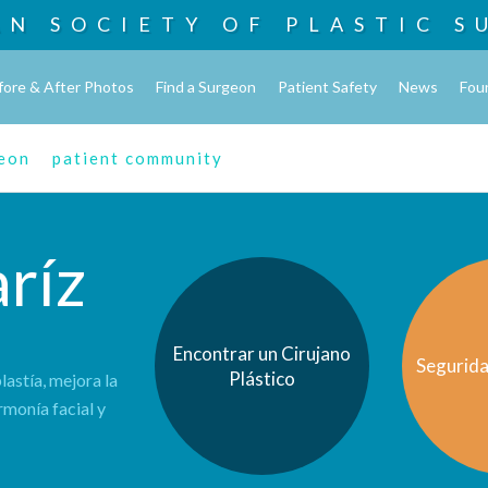
AN SOCIETY OF
PLASTIC S
fore & After Photos
Find a Surgeon
Patient Safety
News
Fou
geon
patient community
ríz
Encontrar un Cirujano
Segurida
Plástico
lastía, mejora la
rmonía facial y