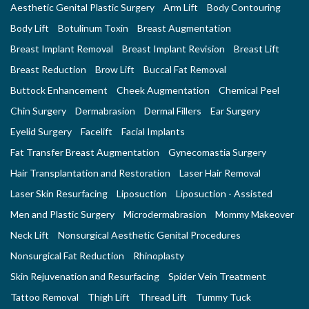
Aesthetic Genital Plastic Surgery
Arm Lift
Body Contouring
Body Lift
Botulinum Toxin
Breast Augmentation
Breast Implant Removal
Breast Implant Revision
Breast Lift
Breast Reduction
Brow Lift
Buccal Fat Removal
Buttock Enhancement
Cheek Augmentation
Chemical Peel
Chin Surgery
Dermabrasion
Dermal Fillers
Ear Surgery
Eyelid Surgery
Facelift
Facial Implants
Fat Transfer Breast Augmentation
Gynecomastia Surgery
Hair Transplantation and Restoration
Laser Hair Removal
Laser Skin Resurfacing
Liposuction
Liposuction - Assisted
Men and Plastic Surgery
Microdermabrasion
Mommy Makeover
Neck Lift
Nonsurgical Aesthetic Genital Procedures
Nonsurgical Fat Reduction
Rhinoplasty
Skin Rejuvenation and Resurfacing
Spider Vein Treatment
Tattoo Removal
Thigh Lift
Thread Lift
Tummy Tuck