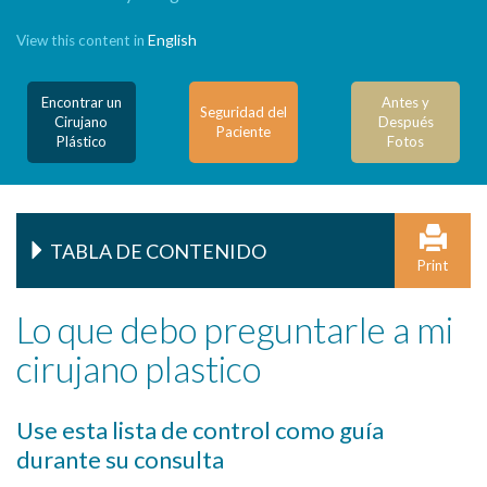
English
View this content in
Encontrar un
Antes y
Seguridad del
Cirujano
Después
Paciente
Plástico
Fotos
TABLA DE CONTENIDO
Print
Lo que debo preguntarle a mi
cirujano plastico
Use esta lista de control como guía
durante su consulta