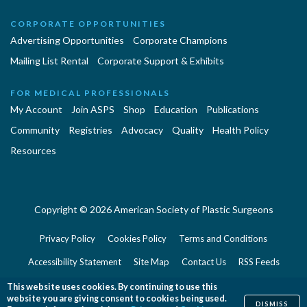
CORPORATE OPPORTUNITIES
Advertising Opportunities
Corporate Champions
Mailing List Rental
Corporate Support & Exhibits
FOR MEDICAL PROFESSIONALS
My Account
Join ASPS
Shop
Education
Publications
Community
Registries
Advocacy
Quality
Health Policy
Resources
Copyright © 2026 American Society of Plastic Surgeons
Privacy Policy
Cookies Policy
Terms and Conditions
Accessibility Statement
Site Map
Contact Us
RSS Feeds
Website Feedback
This website uses cookies. By continuing to use this
website you are giving consent to cookies being used.
DISMISS