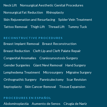
Neck Lift
Nonsurgical Aesthetic Genital Procedures
Nonsurgical Fat Reduction
Rhinoplasty
Skin Rejuvenation and Resurfacing
Spider Vein Treatment
Tattoo Removal
Thigh Lift
Thread Lift
Tummy Tuck
RECONSTRUCTIVE PROCEDURES
Breast Implant Removal
Breast Reconstruction
Breast Reduction
Cleft Lip and Cleft Palate Repair
Congenital Anomalies
Craniosynostosis Surgery
Gender Surgeries
Giant Nevi Removal
Hand Surgery
Lymphedema Treatment
Microsurgery
Migraine Surgery
Orthognathic Surgery
Panniculectomy
Scar Revision
Septoplasty
Skin Cancer Removal
Tissue Expansion
PROCEDURES EN ESPAÑOL
Abdominoplastía
Aumento de Senos
Cirugia de Naríz