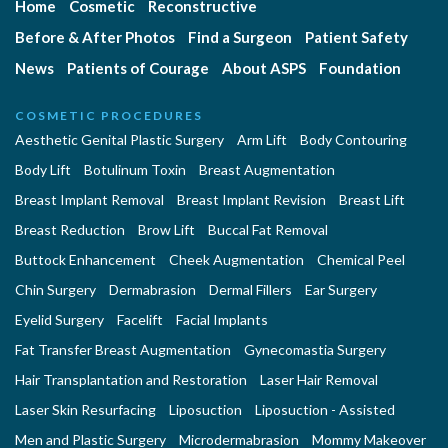
Home
Cosmetic
Reconstructive
Before & After Photos
Find a Surgeon
Patient Safety
News
Patients of Courage
About ASPS
Foundation
COSMETIC PROCEDURES
Aesthetic Genital Plastic Surgery
Arm Lift
Body Contouring
Body Lift
Botulinum Toxin
Breast Augmentation
Breast Implant Removal
Breast Implant Revision
Breast Lift
Breast Reduction
Brow Lift
Buccal Fat Removal
Buttock Enhancement
Cheek Augmentation
Chemical Peel
Chin Surgery
Dermabrasion
Dermal Fillers
Ear Surgery
Eyelid Surgery
Facelift
Facial Implants
Fat Transfer Breast Augmentation
Gynecomastia Surgery
Hair Transplantation and Restoration
Laser Hair Removal
Laser Skin Resurfacing
Liposuction
Liposuction - Assisted
Men and Plastic Surgery
Microdermabrasion
Mommy Makeover