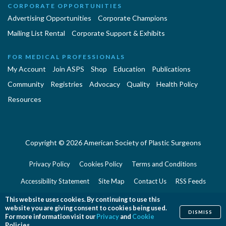
CORPORATE OPPORTUNITIES
Advertising Opportunities
Corporate Champions
Mailing List Rental
Corporate Support & Exhibits
FOR MEDICAL PROFESSIONALS
My Account
Join ASPS
Shop
Education
Publications
Community
Registries
Advocacy
Quality
Health Policy
Resources
Copyright © 2026 American Society of Plastic Surgeons
Privacy Policy
Cookies Policy
Terms and Conditions
Accessibility Statement
Site Map
Contact Us
RSS Feeds
Website Feedback
This website uses cookies. By continuing to use this
website you are giving consent to cookies being used.
DISMISS
For more information visit our
Privacy
and
Cookie
Policies.