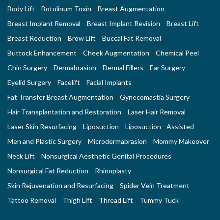
Body Lift
Botulinum Toxin
Breast Augmentation
Breast Implant Removal
Breast Implant Revision
Breast Lift
Breast Reduction
Brow Lift
Buccal Fat Removal
Buttock Enhancement
Cheek Augmentation
Chemical Peel
Chin Surgery
Dermabrasion
Dermal Fillers
Ear Surgery
Eyelid Surgery
Facelift
Facial Implants
Fat Transfer Breast Augmentation
Gynecomastia Surgery
Hair Transplantation and Restoration
Laser Hair Removal
Laser Skin Resurfacing
Liposuction
Liposuction - Assisted
Men and Plastic Surgery
Microdermabrasion
Mommy Makeover
Neck Lift
Nonsurgical Aesthetic Genital Procedures
Nonsurgical Fat Reduction
Rhinoplasty
Skin Rejuvenation and Resurfacing
Spider Vein Treatment
Tattoo Removal
Thigh Lift
Thread Lift
Tummy Tuck