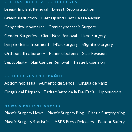
RECONSTRUCTIVE PROCEDURES
Breast Implant Removal
Breast Reconstruction
Breast Reduction
Cleft Lip and Cleft Palate Repair
Congenital Anomalies
Craniosynostosis Surgery
Gender Surgeries
Giant Nevi Removal
Hand Surgery
Lymphedema Treatment
Microsurgery
Migraine Surgery
Orthognathic Surgery
Panniculectomy
Scar Revision
Septoplasty
Skin Cancer Removal
Tissue Expansion
PROCEDURES EN ESPAÑOL
Abdominoplastía
Aumento de Senos
Cirugia de Naríz
Cirugía del Párpado
Estiramiento de la Piel Facial
Liposucción
NEWS & PATIENT SAFETY
Plastic Surgery News
Plastic Surgery Blog
Plastic Surgery Vlog
Plastic Surgery Statistics
ASPS Press Releases
Patient Safety