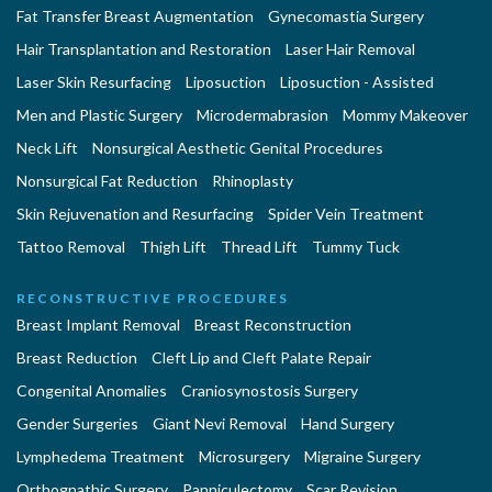
Fat Transfer Breast Augmentation
Gynecomastia Surgery
Hair Transplantation and Restoration
Laser Hair Removal
Laser Skin Resurfacing
Liposuction
Liposuction - Assisted
Men and Plastic Surgery
Microdermabrasion
Mommy Makeover
Neck Lift
Nonsurgical Aesthetic Genital Procedures
Nonsurgical Fat Reduction
Rhinoplasty
Skin Rejuvenation and Resurfacing
Spider Vein Treatment
Tattoo Removal
Thigh Lift
Thread Lift
Tummy Tuck
RECONSTRUCTIVE PROCEDURES
Breast Implant Removal
Breast Reconstruction
Breast Reduction
Cleft Lip and Cleft Palate Repair
Congenital Anomalies
Craniosynostosis Surgery
Gender Surgeries
Giant Nevi Removal
Hand Surgery
Lymphedema Treatment
Microsurgery
Migraine Surgery
Orthognathic Surgery
Panniculectomy
Scar Revision