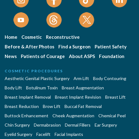
Home
Cosmetic
Reconstructive
Before & After Photos
Find a Surgeon
Patient Safety
News
Patients of Courage
About ASPS
Foundation
COSMETIC PROCEDURES
Aesthetic Genital Plastic Surgery
Arm Lift
Body Contouring
Body Lift
Botulinum Toxin
Breast Augmentation
Breast Implant Removal
Breast Implant Revision
Breast Lift
Breast Reduction
Brow Lift
Buccal Fat Removal
Buttock Enhancement
Cheek Augmentation
Chemical Peel
Chin Surgery
Dermabrasion
Dermal Fillers
Ear Surgery
Eyelid Surgery
Facelift
Facial Implants