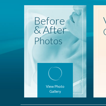
Before
& After
Photos
View Photo
Gallery