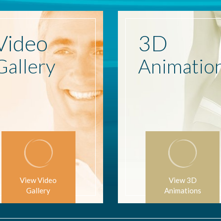
Video
3D
Gallery
Animatio
View Video
View 3D
Gallery
Animations