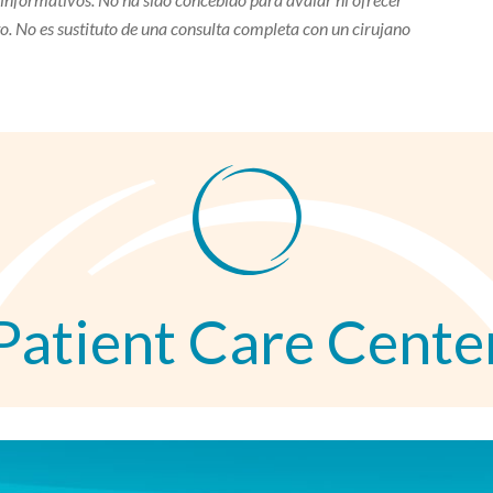
o. No es sustituto de una consulta completa con un cirujano
Patient Care Cente