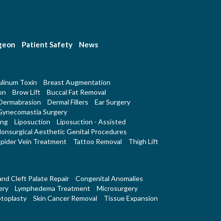
rgeon
Patient Safety
News
linum Toxin
Breast Augmentation
on
Brow Lift
Buccal Fat Removal
Dermabrasion
Dermal Fillers
Ear Surgery
Gynecomastia Surgery
ing
Liposuction
Liposuction - Assisted
onsurgical Aesthetic Genital Procedures
pider Vein Treatment
Tattoo Removal
Thigh Lift
 and Cleft Palate Repair
Congenital Anomalies
ery
Lymphedema Treatment
Microsurgery
toplasty
Skin Cancer Removal
Tissue Expansion