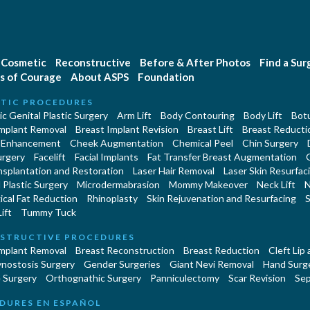
Cosmetic
Reconstructive
Before & After Photos
Find a Su
s of Courage
About ASPS
Foundation
TIC PROCEDURES
c Genital Plastic Surgery
Arm Lift
Body Contouring
Body Lift
Botu
Implant Removal
Breast Implant Revision
Breast Lift
Breast Reducti
 Enhancement
Cheek Augmentation
Chemical Peel
Chin Surgery
urgery
Facelift
Facial Implants
Fat Transfer Breast Augmentation
nsplantation and Restoration
Laser Hair Removal
Laser Skin Resurfac
Plastic Surgery
Microdermabrasion
Mommy Makeover
Neck Lift
N
cal Fat Reduction
Rhinoplasty
Skin Rejuvenation and Resurfacing
S
ift
Tummy Tuck
STRUCTIVE PROCEDURES
Implant Removal
Breast Reconstruction
Breast Reduction
Cleft Lip
ynostosis Surgery
Gender Surgeries
Giant Nevi Removal
Hand Surg
 Surgery
Orthognathic Surgery
Panniculectomy
Scar Revision
Sep
DURES EN ESPAÑOL