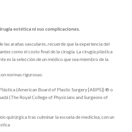
rugía estética ni sus complicaciones.
de las arañas vasculares, recuerde que la experiencia del
antes como el costo final de la cirugía. La cirugía plástica
te es la selección de un médico que sea miembro de la
con normas rigurosas:
 Plástica (American Board of Plastic Surgery [ABPS]) ® o
nadá (The Royal College of Physicians and Surgeons of
n quirúrgica tras culminar la escuela de medicina, con un
ástica