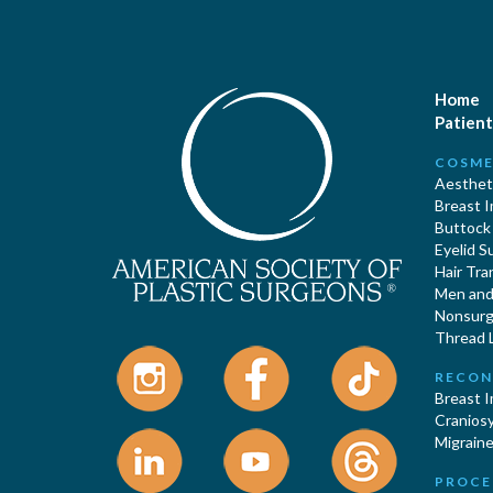
Home
Patient
COSME
Aestheti
Breast 
Buttock
Eyelid S
Hair Tra
Men and 
Nonsurgi
Thread L
RECON
Breast 
Cranios
Migraine
PROCE