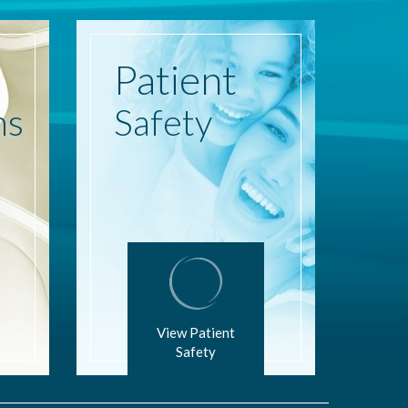
Patient
ns
Safety
View Patient
Safety