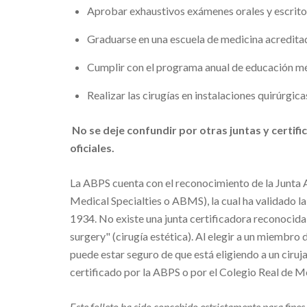
Aprobar exhaustivos exámenes orales y escrito
Graduarse en una escuela de medicina acredita
Cumplir con el programa anual de educación méd
Realizar las cirugías en instalaciones quirúrgic
No se deje confundir por otras juntas y certi
oficiales.
La ABPS cuenta con el reconocimiento de la Junta
Medical Specialties o ABMS), la cual ha validado l
1934. No existe una junta certificadora reconocid
surgery" (cirugía estética). Al elegir a un miembro
puede estar seguro de que está eligiendo a un ciru
certificado por la ABPS o por el Colegio Real de M
Este folleto ha sido concebido estrictamente para fine