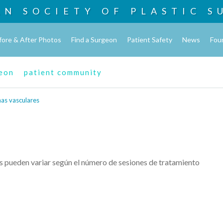
AN SOCIETY OF
PLASTIC S
fore & After Photos
Find a Surgeon
Patient Safety
News
Fou
geon
patient community
nas vasculares
es pueden variar según el número de sesiones de tratamiento