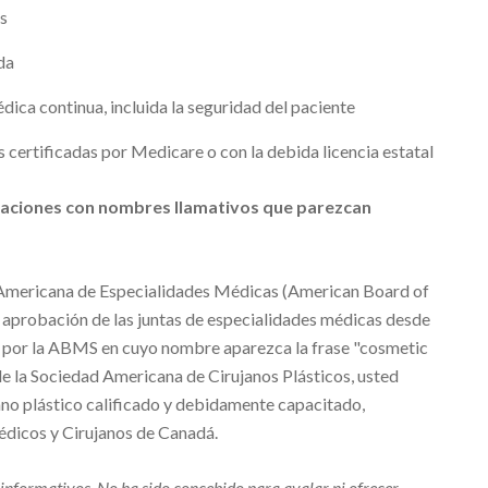
s
da
ica continua, incluida la seguridad del paciente
as certificadas por Medicare o con la debida licencia estatal
ficaciones con nombres llamativos que parezcan
 Americana de Especialidades Médicas (American Board of
a aprobación de las juntas de especialidades médicas desde
a por la ABMS en cuyo nombre aparezca la frase "cosmetic
 de la Sociedad Americana de Cirujanos Plásticos, usted
jano plástico calificado y debidamente capacitado,
édicos y Cirujanos de Canadá.
s informativos. No ha sido concebido para avalar ni ofrecer