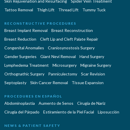
Skin Rejuvenation and Resurfacing
Spider Vein Treatment
Tattoo Removal
Thigh Lift
Thread Lift
Tummy Tuck
RECONSTRUCTIVE PROCEDURES
Breast Implant Removal
Breast Reconstruction
Breast Reduction
Cleft Lip and Cleft Palate Repair
Congenital Anomalies
Craniosynostosis Surgery
Gender Surgeries
Giant Nevi Removal
Hand Surgery
Lymphedema Treatment
Microsurgery
Migraine Surgery
Orthognathic Surgery
Panniculectomy
Scar Revision
Septoplasty
Skin Cancer Removal
Tissue Expansion
PROCEDURES EN ESPAÑOL
Abdominoplastía
Aumento de Senos
Cirugia de Naríz
Cirugía del Párpado
Estiramiento de la Piel Facial
Liposucción
NEWS & PATIENT SAFETY