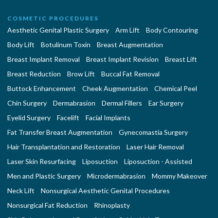
COSMETIC PROCEDURES
Aesthetic Genital Plastic Surgery
Arm Lift
Body Contouring
Body Lift
Botulinum Toxin
Breast Augmentation
Breast Implant Removal
Breast Implant Revision
Breast Lift
Breast Reduction
Brow Lift
Buccal Fat Removal
Buttock Enhancement
Cheek Augmentation
Chemical Peel
Chin Surgery
Dermabrasion
Dermal Fillers
Ear Surgery
Eyelid Surgery
Facelift
Facial Implants
Fat Transfer Breast Augmentation
Gynecomastia Surgery
Hair Transplantation and Restoration
Laser Hair Removal
Laser Skin Resurfacing
Liposuction
Liposuction - Assisted
Men and Plastic Surgery
Microdermabrasion
Mommy Makeover
Neck Lift
Nonsurgical Aesthetic Genital Procedures
Nonsurgical Fat Reduction
Rhinoplasty