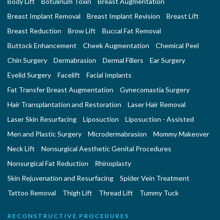
Body Lift
Botulinum Toxin
Breast Augmentation
Breast Implant Removal
Breast Implant Revision
Breast Lift
Breast Reduction
Brow Lift
Buccal Fat Removal
Buttock Enhancement
Cheek Augmentation
Chemical Peel
Chin Surgery
Dermabrasion
Dermal Fillers
Ear Surgery
Eyelid Surgery
Facelift
Facial Implants
Fat Transfer Breast Augmentation
Gynecomastia Surgery
Hair Transplantation and Restoration
Laser Hair Removal
Laser Skin Resurfacing
Liposuction
Liposuction - Assisted
Men and Plastic Surgery
Microdermabrasion
Mommy Makeover
Neck Lift
Nonsurgical Aesthetic Genital Procedures
Nonsurgical Fat Reduction
Rhinoplasty
Skin Rejuvenation and Resurfacing
Spider Vein Treatment
Tattoo Removal
Thigh Lift
Thread Lift
Tummy Tuck
RECONSTRUCTIVE PROCEDURES