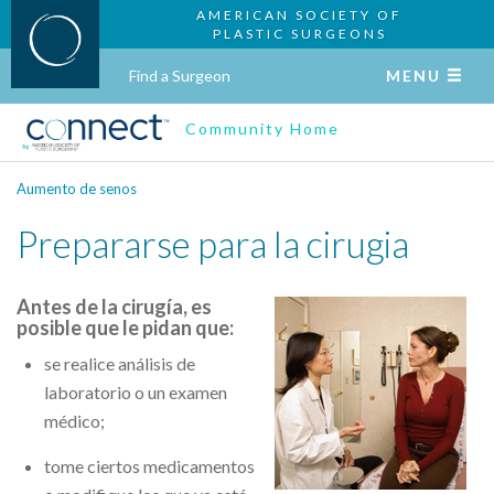
AMERICAN SOCIETY OF
PLASTIC SURGEONS
Find a Surgeon
MENU
Community Home
Aumento de senos
Prepararse para la cirugia
Antes de la cirugía, es
posible que le pidan que:
se realice análisis de
laboratorio o un examen
médico;
tome ciertos medicamentos