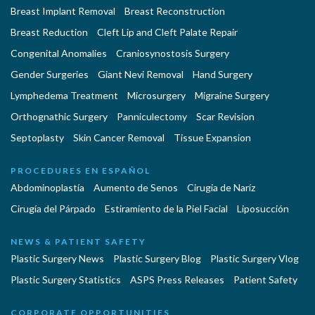
Breast Implant Removal
Breast Reconstruction
Breast Reduction
Cleft Lip and Cleft Palate Repair
Congenital Anomalies
Craniosynostosis Surgery
Gender Surgeries
Giant Nevi Removal
Hand Surgery
Lymphedema Treatment
Microsurgery
Migraine Surgery
Orthognathic Surgery
Panniculectomy
Scar Revision
Septoplasty
Skin Cancer Removal
Tissue Expansion
PROCEDURES EN ESPAÑOL
Abdominoplastía
Aumento de Senos
Cirugia de Naríz
Cirugía del Párpado
Estiramiento de la Piel Facial
Liposucción
NEWS & PATIENT SAFETY
Plastic Surgery News
Plastic Surgery Blog
Plastic Surgery Vlog
Plastic Surgery Statistics
ASPS Press Releases
Patient Safety
CORPORATE OPPORTUNITIES