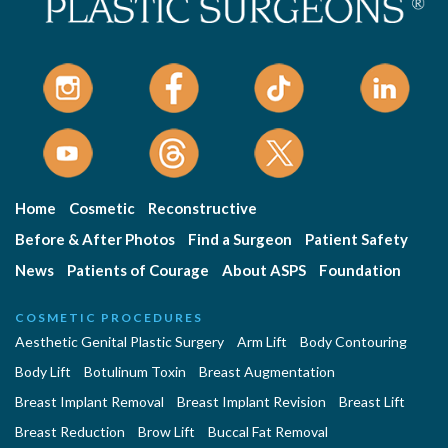
Home
Cosmetic
Reconstructive
Before & After Photos
Find a Surgeon
Patient Safety
News
Patients of Courage
About ASPS
Foundation
COSMETIC PROCEDURES
Aesthetic Genital Plastic Surgery
Arm Lift
Body Contouring
Body Lift
Botulinum Toxin
Breast Augmentation
Breast Implant Removal
Breast Implant Revision
Breast Lift
Breast Reduction
Brow Lift
Buccal Fat Removal