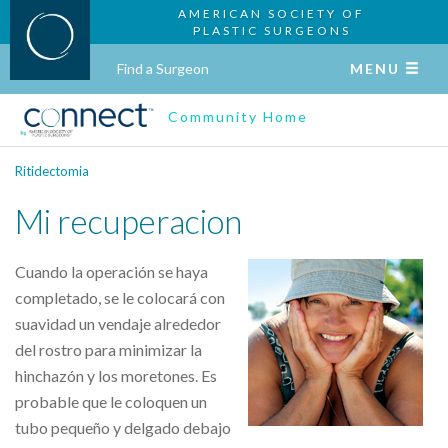
AMERICAN SOCIETY OF
PLASTIC SURGEONS
Find a Surgeon
MENU
Community Home
Ritidectomia
Mi recuperacion
Cuando la operación se haya
completado, se le colocará con
suavidad un vendaje alrededor
del rostro para minimizar la
hinchazón y los moretones. Es
probable que le coloquen un
tubo pequeño y delgado debajo