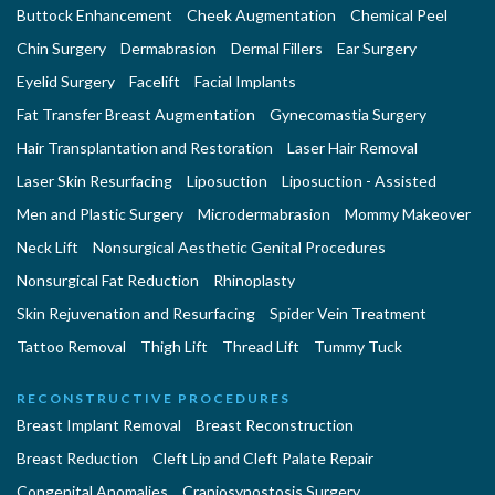
Buttock Enhancement
Cheek Augmentation
Chemical Peel
Chin Surgery
Dermabrasion
Dermal Fillers
Ear Surgery
Eyelid Surgery
Facelift
Facial Implants
Fat Transfer Breast Augmentation
Gynecomastia Surgery
Hair Transplantation and Restoration
Laser Hair Removal
Laser Skin Resurfacing
Liposuction
Liposuction - Assisted
Men and Plastic Surgery
Microdermabrasion
Mommy Makeover
Neck Lift
Nonsurgical Aesthetic Genital Procedures
Nonsurgical Fat Reduction
Rhinoplasty
Skin Rejuvenation and Resurfacing
Spider Vein Treatment
Tattoo Removal
Thigh Lift
Thread Lift
Tummy Tuck
RECONSTRUCTIVE PROCEDURES
Breast Implant Removal
Breast Reconstruction
Breast Reduction
Cleft Lip and Cleft Palate Repair
Congenital Anomalies
Craniosynostosis Surgery