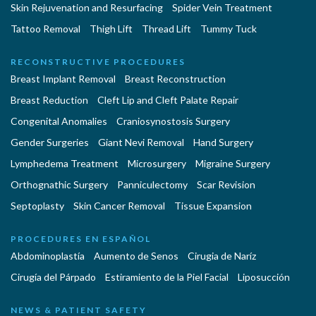
Skin Rejuvenation and Resurfacing
Spider Vein Treatment
Tattoo Removal
Thigh Lift
Thread Lift
Tummy Tuck
RECONSTRUCTIVE PROCEDURES
Breast Implant Removal
Breast Reconstruction
Breast Reduction
Cleft Lip and Cleft Palate Repair
Congenital Anomalies
Craniosynostosis Surgery
Gender Surgeries
Giant Nevi Removal
Hand Surgery
Lymphedema Treatment
Microsurgery
Migraine Surgery
Orthognathic Surgery
Panniculectomy
Scar Revision
Septoplasty
Skin Cancer Removal
Tissue Expansion
PROCEDURES EN ESPAÑOL
Abdominoplastía
Aumento de Senos
Cirugia de Naríz
Cirugía del Párpado
Estiramiento de la Piel Facial
Liposucción
NEWS & PATIENT SAFETY