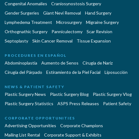
Congenital Anomalies
Craniosynostosis Surgery
Gender Surgeries
Giant Nevi Removal
Hand Surgery
Lymphedema Treatment
Microsurgery
Migraine Surgery
Orthognathic Surgery
Panniculectomy
Scar Revision
Septoplasty
Skin Cancer Removal
Tissue Expansion
PROCEDURES EN ESPAÑOL
Abdominoplastía
Aumento de Senos
Cirugia de Naríz
Cirugía del Párpado
Estiramiento de la Piel Facial
Liposucción
NEWS & PATIENT SAFETY
Plastic Surgery News
Plastic Surgery Blog
Plastic Surgery Vlog
Plastic Surgery Statistics
ASPS Press Releases
Patient Safety
CORPORATE OPPORTUNITIES
Advertising Opportunities
Corporate Champions
Mailing List Rental
Corporate Support & Exhibits