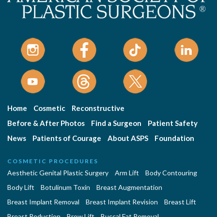
Home
Cosmetic
Reconstructive
Before & After Photos
Find a Surgeon
Patient Safety
News
Patients of Courage
About ASPS
Foundation
COSMETIC PROCEDURES
Aesthetic Genital Plastic Surgery
Arm Lift
Body Contouring
Body Lift
Botulinum Toxin
Breast Augmentation
Breast Implant Removal
Breast Implant Revision
Breast Lift
Breast Reduction
Brow Lift
Buccal Fat Removal