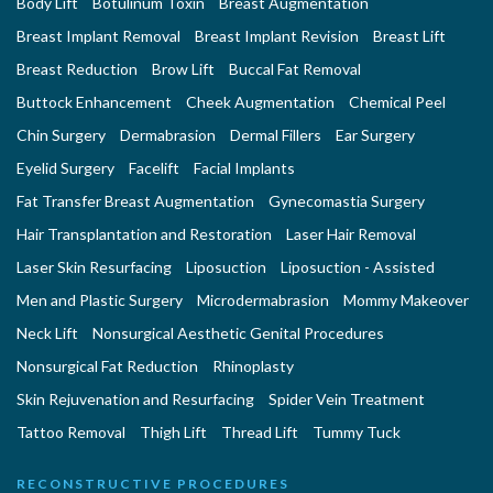
Body Lift
Botulinum Toxin
Breast Augmentation
Breast Implant Removal
Breast Implant Revision
Breast Lift
Breast Reduction
Brow Lift
Buccal Fat Removal
Buttock Enhancement
Cheek Augmentation
Chemical Peel
Chin Surgery
Dermabrasion
Dermal Fillers
Ear Surgery
Eyelid Surgery
Facelift
Facial Implants
Fat Transfer Breast Augmentation
Gynecomastia Surgery
Hair Transplantation and Restoration
Laser Hair Removal
Laser Skin Resurfacing
Liposuction
Liposuction - Assisted
Men and Plastic Surgery
Microdermabrasion
Mommy Makeover
Neck Lift
Nonsurgical Aesthetic Genital Procedures
Nonsurgical Fat Reduction
Rhinoplasty
Skin Rejuvenation and Resurfacing
Spider Vein Treatment
Tattoo Removal
Thigh Lift
Thread Lift
Tummy Tuck
RECONSTRUCTIVE PROCEDURES