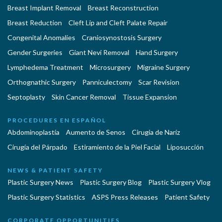
Breast Implant Removal
Breast Reconstruction
Breast Reduction
Cleft Lip and Cleft Palate Repair
Congenital Anomalies
Craniosynostosis Surgery
Gender Surgeries
Giant Nevi Removal
Hand Surgery
Lymphedema Treatment
Microsurgery
Migraine Surgery
Orthognathic Surgery
Panniculectomy
Scar Revision
Septoplasty
Skin Cancer Removal
Tissue Expansion
PROCEDURES EN ESPAÑOL
Abdominoplastía
Aumento de Senos
Cirugia de Naríz
Cirugía del Párpado
Estiramiento de la Piel Facial
Liposucción
NEWS & PATIENT SAFETY
Plastic Surgery News
Plastic Surgery Blog
Plastic Surgery Vlog
Plastic Surgery Statistics
ASPS Press Releases
Patient Safety
CORPORATE OPPORTUNITIES